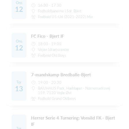
Ons
16:30 - 17:30
12
Fodboldbanerne i Sdr. Bjert
Fodbold U5-U6 (2021-2022) Mix
FC Fico - Bjert IF
Ons
18:00 - 19:00
12
Vejen Idrætscenter
Fodbold Old Boys
7-mandskamp Bredballe-Bjert
Tor
19:00 - 20:30
13
BAUHAUS Park, Hældager - Nørremarksvej
159, 7120 Vejle Øst
Fodbold Grand Oldboys
Herrer Serie 4 Turnering: Vonsild FK - Bjert
IF
Tor