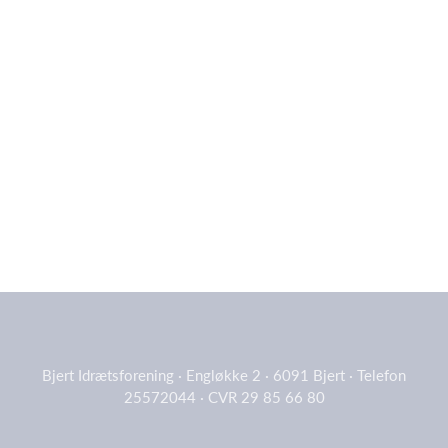
Bjert Idrætsforening · Engløkke 2 · 6091 Bjert · Telefon
25572044 · CVR 29 85 66 80