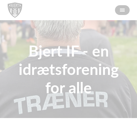
Bjert IF - en
idrætsforening
for alle