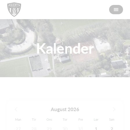
Kalender
August 2026
Man
Tir
Ons
Tor
Fre
Lør
Søn
27
28
29
30
31
1
2