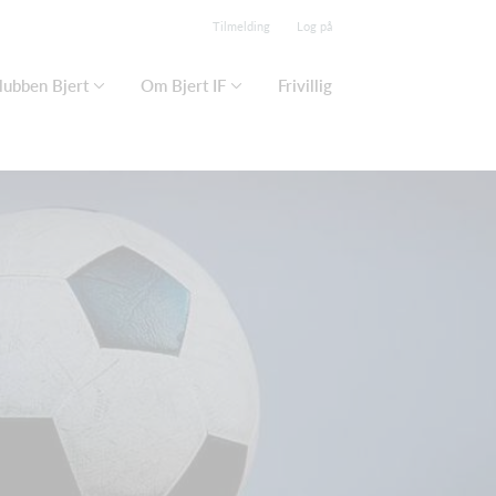
Tilmelding
Log på
klubben Bjert
Om Bjert IF
Frivillig