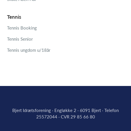
Tennis
Tennis Booking
Tennis Senior
Tennis ungdom u/18år
Bjert Idrætsforening · Engløkke 2 · 6091 Bjert · Telefon
25572044 · CVR 29 85 66 80